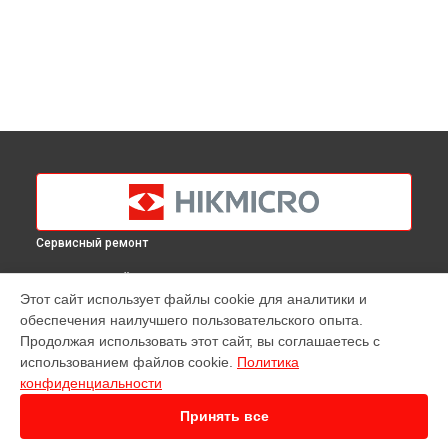
Сервисный ремонт
ВЫБЕРИ СВОЙ ГОРОД
Этот сайт использует файлы cookie для аналитики и
Ремонт тепловизионного монокуляра Gryphon GH25
обеспечения наилучшего пользовательского опыта.
Hikmicro в
Краснодаре
Продолжая использовать этот сайт, вы соглашаетесь с
Ремонт тепловизионного монокуляра Gryphon GH25
использованием файлов cookie.
Политика
Hikmicro в
Ростове-на-Дону
конфиденциальности
Ремонт тепловизионного монокуляра Gryphon GH25
Hikmicro в
Нижнем Новгороде
Принять все
Ремонт тепловизионного монокуляра Gryphon GH25