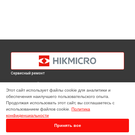
Сервисный ремонт
ВЫБЕРИ СВОЙ ГОРОД
Этот сайт использует файлы cookie для аналитики и
Ремонт тепловизионного монокуляра Gryphon GQ35L
обеспечения наилучшего пользовательского опыта.
Hikmicro в
Краснодаре
Продолжая использовать этот сайт, вы соглашаетесь с
Ремонт тепловизионного монокуляра Gryphon GQ35L
использованием файлов cookie.
Политика
Hikmicro в
Ростове-на-Дону
конфиденциальности
Ремонт тепловизионного монокуляра Gryphon GQ35L
Hikmicro в
Нижнем Новгороде
Принять все
Ремонт тепловизионного монокуляра Gryphon GQ35L