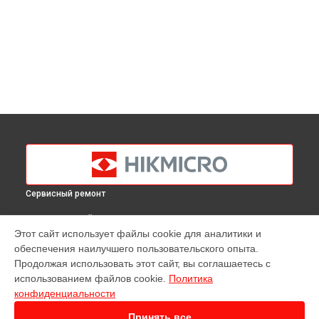
Сервисный ремонт
ВЫБЕРИ СВОЙ ГОРОД
Этот сайт использует файлы cookie для аналитики и
Ремонт тепловизионного прицела Panther PH35L Hikmicro в
обеспечения наилучшего пользовательского опыта.
Краснодаре
Продолжая использовать этот сайт, вы соглашаетесь с
Ремонт тепловизионного прицела Panther PH35L Hikmicro в
использованием файлов cookie.
Политика
Ростове-на-Дону
конфиденциальности
Ремонт тепловизионного прицела Panther PH35L Hikmicro в
Нижнем Новгороде
Принять все