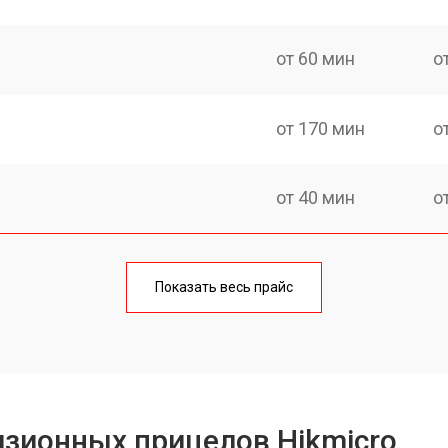
от 60 мин
о
от 170 мин
о
от 40 мин
о
от 170 мин
о
Показать весь прайс
от 70 мин
о
от 90 мин
о
зионных прицелов Hikmicro