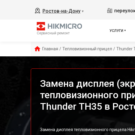
переулок
Ростов-на-Дону
▼
УСЛУГИ
Сервисный ремонт
Главная
/
Тепловизионный прицел
/
Thunder 
Замена дисплея (экр
тепловизионного пр
Thunder TH35 в Рост
Замена дисплея тепловизионного прицела Hi