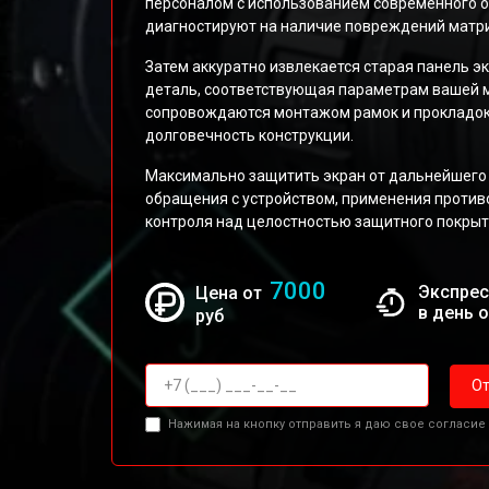
персоналом с использованием современного о
диагностируют на наличие повреждений матр
Затем аккуратно извлекается старая панель эк
деталь, соответствующая параметрам вашей м
сопровождаются монтажом рамок и прокладок
долговечность конструкции.
Максимально защитить экран от дальнейшего
обращения с устройством, применения против
контроля над целостностью защитного покрыт
7000
Экспрес
Цена от
в день 
руб
От
Нажимая на кнопку отправить я даю свое согласие