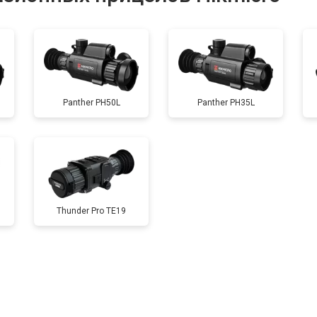
от 60 мин
о
Panther PH50L
Panther PH35L
Thunder Pro TE19