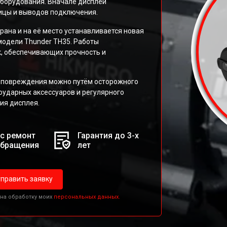
борудования. Вначале дисплей
ицы и выводов подключения.
рана и на её место устанавливается новая
одели Thunder TH35. Работы
, обеспечивающих прочность и
 повреждения можно путём осторожного
оударных аксессуаров и регулярного
ия дисплея.
с ремонт
Гарантия до 3-х
обращения
лет
править заявку
 на обработку моих
персональных данных.