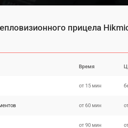
тепловизионного прицела Hikmi
Время
Ц
от 15 мин
б
ментов
от 60 мин
о
от 90 мин
о